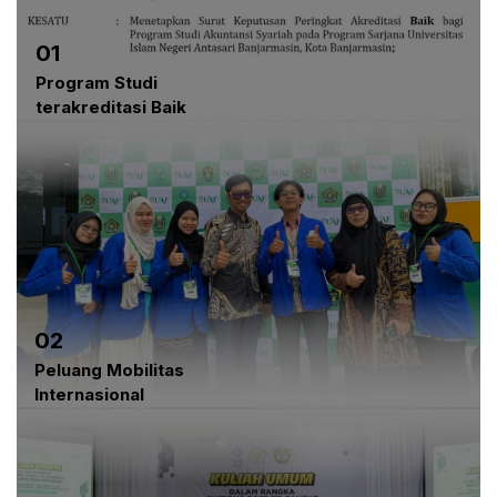
01
Program Studi
terakreditasi Baik
02
Peluang Mobilitas
Internasional