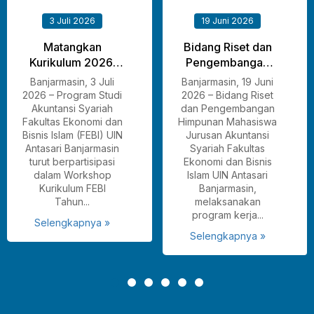
3 Juli 2026
19 Juni 2026
Matangkan
Bidang Riset dan
Kurikulum 2026,
Pengembangan
Prodi Akuntansi
HMJ Akuntansi
Banjarmasin, 3 Juli
Banjarmasin, 19 Juni
Syariah Siapkan
Syariah
2026 – Program Studi
2026 – Bidang Riset
Lulusan yang
Selenggarakan
Akuntansi Syariah
dan Pengembangan
Fakultas Ekonomi dan
Himpunan Mahasiswa
Adaptif dan
Studi Banding
Bisnis Islam (FEBI) UIN
Jurusan Akuntansi
Berdaya Saing
Bersama HIMA-AK
Antasari Banjarmasin
Syariah Fakultas
UNISM dan
turut berpartisipasi
Ekonomi dan Bisnis
HIMATANSI
dalam Workshop
Islam UIN Antasari
UNUKASE
Kurikulum FEBI
Banjarmasin,
Tahun...
melaksanakan
program kerja...
Selengkapnya »
Selengkapnya »