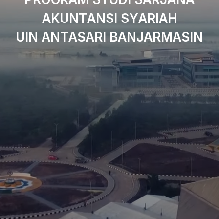
A
K
U
N
T
A
N
S
I
S
Y
A
R
I
A
H
U
I
N
A
N
T
A
S
A
R
I
B
A
N
J
A
R
M
A
S
I
N